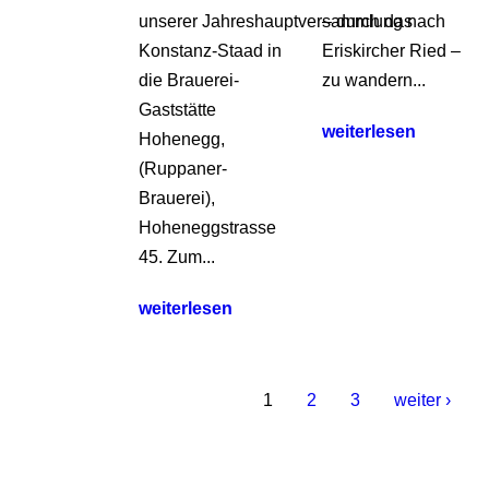
unserer Jahreshauptversammlung nach
– durch das
Konstanz-Staad in
Eriskircher Ried –
die Brauerei-
zu wandern...
Gaststätte
weiterlesen
Hohenegg,
(Ruppaner-
Brauerei),
Hoheneggstrasse
45. Zum...
weiterlesen
1
2
3
weiter ›