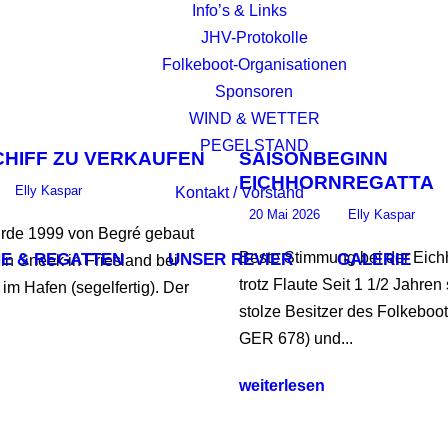
Info’s & Links
JHV-Protokolle
Folkeboot-Organisationen
Sponsoren
WIND & WETTER
PEGELSTAND
HIFF ZU VERKAUFEN
SAISONBEGINN
EICHHORNREGATTA
Elly Kaspar
Kontakt / Vorstand
20 Mai 2026
Elly Kaspar
urde 1999 von Begré gebaut
Beste Stimmung bei der Eich
E & REGATTEN
UNSER REVIER
GALERIE
t in Sneek in Friesland bei
trotz Flaute Seit 1 1/2 Jahren
im Hafen (segelfertig). Der
stolze Besitzer des Folkeboot
GER 678) und...
weiterlesen