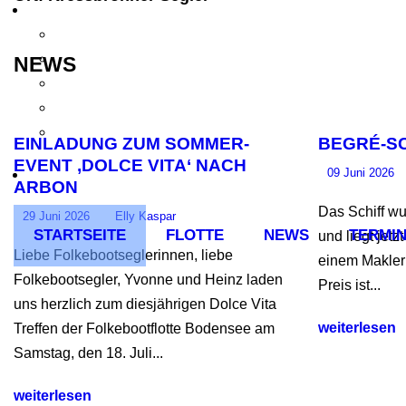
NEWS
EINLADUNG ZUM SOMMER-
BEGRÉ-SC
EVENT ‚DOLCE VITA‘ NACH
09 Juni 2026
ARBON
Das Schiff w
29 Juni 2026
Elly Kaspar
STARTSEITE
FLOTTE
NEWS
TERMIN
und liegt jetz
Liebe Folkebootseglerinnen, liebe
einem Makler 
Folkebootsegler, Yvonne und Heinz laden
Preis ist...
uns herzlich zum diesjährigen Dolce Vita
weiterlesen
Treffen der Folkebootflotte Bodensee am
Samstag, den 18. Juli...
weiterlesen