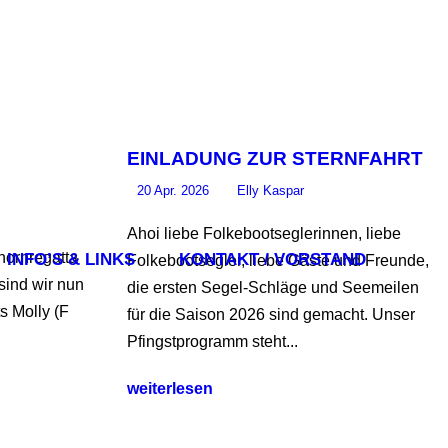
EINLADUNG ZUR STERNFAHRT
20 Apr. 2026
Elly Kaspar
Ahoi liebe Folkebootseglerinnen, liebe
hornregatta
INFO’S & LINKS
KONTAKT / VORSTAND
Folkebootsegler, liebe Gäste und Freunde,
 sind wir nun
die ersten Segel-Schläge und Seemeilen
s Molly (F
für die Saison 2026 sind gemacht. Unser
Pfingstprogramm steht...
weiterlesen