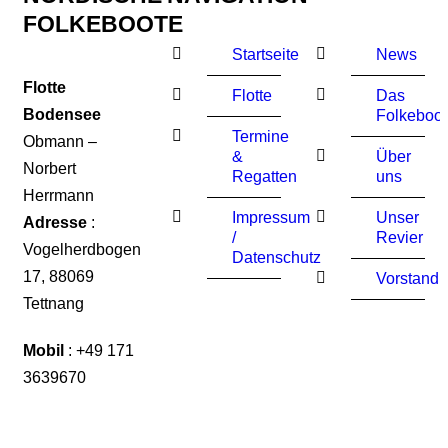
FOLKEBOOTE
Startseite
News
Flotte
Flotte
Das
Bodensee
Folkeboot
Termine
Obmann –
&
Über
Norbert
Regatten
uns
Herrmann
Impressum
Unser
Adresse
:
/
Revier
Vogelherdbogen
Datenschutz
17, 88069
Vorstand
Tettnang
Mobil
:
+49
171
3639670