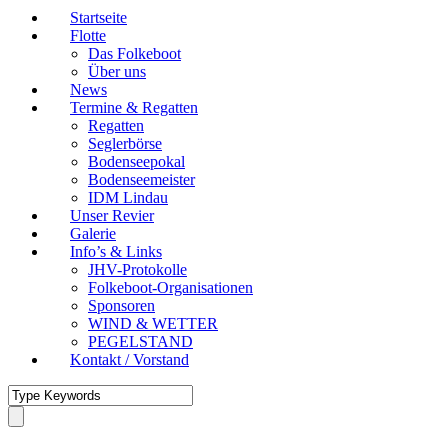
Startseite
Flotte
Das Folkeboot
Über uns
News
Termine & Regatten
Regatten
Seglerbörse
Bodenseepokal
Bodenseemeister
IDM Lindau
Unser Revier
Galerie
Info’s & Links
JHV-Protokolle
Folkeboot-Organisationen
Sponsoren
WIND & WETTER
PEGELSTAND
Kontakt / Vorstand