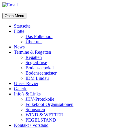
Open Menu
Startseite
Flotte
Das Folkeboot
Über uns
News
Termine & Regatten
Regatten
Seglerbörse
Bodenseepokal
Bodenseemeister
IDM Lindau
Unser Revier
Galerie
Info’s & Links
JHV-Protokolle
Folkeboot-Organisationen
Sponsoren
WIND & WETTER
PEGELSTAND
Kontakt / Vorstand