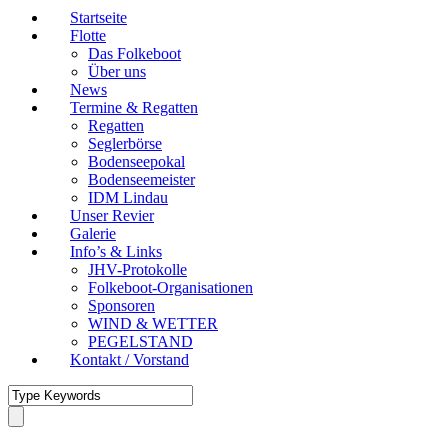
Startseite
Flotte
Das Folkeboot
Über uns
News
Termine & Regatten
Regatten
Seglerbörse
Bodenseepokal
Bodenseemeister
IDM Lindau
Unser Revier
Galerie
Info’s & Links
JHV-Protokolle
Folkeboot-Organisationen
Sponsoren
WIND & WETTER
PEGELSTAND
Kontakt / Vorstand