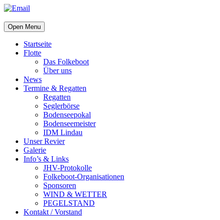
Open Menu
Startseite
Flotte
Das Folkeboot
Über uns
News
Termine & Regatten
Regatten
Seglerbörse
Bodenseepokal
Bodenseemeister
IDM Lindau
Unser Revier
Galerie
Info’s & Links
JHV-Protokolle
Folkeboot-Organisationen
Sponsoren
WIND & WETTER
PEGELSTAND
Kontakt / Vorstand