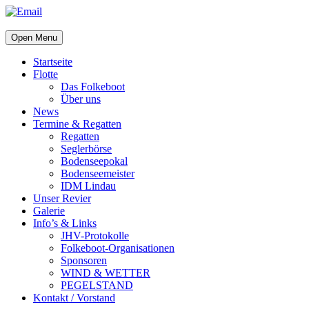
Open Menu
Startseite
Flotte
Das Folkeboot
Über uns
News
Termine & Regatten
Regatten
Seglerbörse
Bodenseepokal
Bodenseemeister
IDM Lindau
Unser Revier
Galerie
Info’s & Links
JHV-Protokolle
Folkeboot-Organisationen
Sponsoren
WIND & WETTER
PEGELSTAND
Kontakt / Vorstand