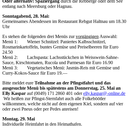
Oder alternativ: Spaziergang
durch die Rebberge oder dem See
entlang nach Meersburg oder Hagnau.
Sonntagabend, 28. Mai:
Gemeinsames Abendessen im Restaurant Rebgut Haltnau um 18.30
Uhr
Es stehen die folgenden drei Menüs zur
vorgängigen
Auswahl:
Menü 1: Wiener Schnitzel: Paniertes Kalbsschnitzel,
Rosmarinkartoffeln, buntes Gemüse und Preiselbeeren für Euro
24.50
Menü 2: Lachspasta: Lachsstückchen in Weisswein-Sahne-
Sauce, Kirschtomaten, Rucola und Parmesan für Euro 16.90
Menü 3: Vegetarisches Menü: Jasmin-Reis mit Gemüse und
Curry-Kokos-Sauce für Euro 19.—
Bitte meldet eure
Teilnahme an der Pfingstfahrt
und das
ausgesuchte Menü
bis spätestens am
Donnerstag, 25. Mai an
Elly Kaspar
auf (0049) 171 2860 401 oder
elly.kaspar@-online.de
Wir heißen zur Pfingst-Sternfahrt auch alle Folkeböötler
willkommen, welche nicht auf dem eigenen Kiel, sondern auf vier
oder zwei Pneus oder per Pedes anreisen!
Montag, 29. Mai
Individuelle Heimfahrt in den Heimathafen.