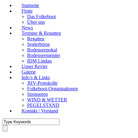
Startseite
Flotte
Das Folkeboot
Über uns
News
Termine & Regatten
Regatten
Seglerbörse
Bodenseepokal
Bodenseemeister
IDM Lindau
Unser Revier
Galerie
Info’s & Links
JHV-Protokolle
Folkeboot-Organisationen
Sponsoren
WIND & WETTER
PEGELSTAND
Kontakt / Vorstand