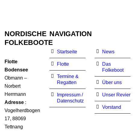
NORDISCHE
NAVIGATION
FOLKEBOOTE
Startseite
News
Flotte
Flotte
Das
Bodensee
Folkeboot
Termine &
Obmann –
Regatten
Über uns
Norbert
Herrmann
Impressum /
Unser Revier
Datenschutz
Adresse
:
Vorstand
Vogelherdbogen
17, 88069
Tettnang