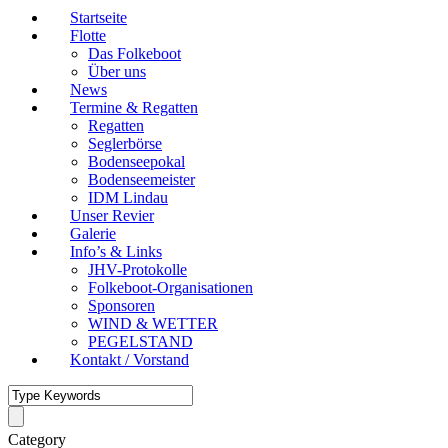
Startseite
Flotte
Das Folkeboot
Über uns
News
Termine & Regatten
Regatten
Seglerbörse
Bodenseepokal
Bodenseemeister
IDM Lindau
Unser Revier
Galerie
Info’s & Links
JHV-Protokolle
Folkeboot-Organisationen
Sponsoren
WIND & WETTER
PEGELSTAND
Kontakt / Vorstand
Category