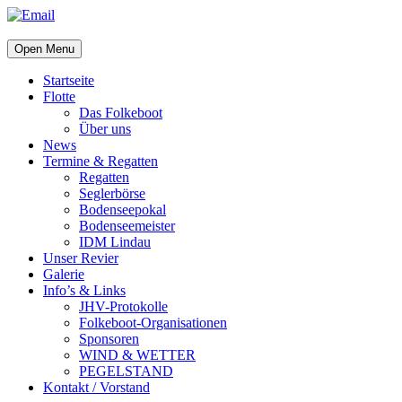
Open Menu
Startseite
Flotte
Das Folkeboot
Über uns
News
Termine & Regatten
Regatten
Seglerbörse
Bodenseepokal
Bodenseemeister
IDM Lindau
Unser Revier
Galerie
Info’s & Links
JHV-Protokolle
Folkeboot-Organisationen
Sponsoren
WIND & WETTER
PEGELSTAND
Kontakt / Vorstand