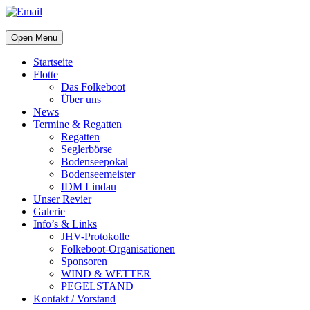
Open Menu
Startseite
Flotte
Das Folkeboot
Über uns
News
Termine & Regatten
Regatten
Seglerbörse
Bodenseepokal
Bodenseemeister
IDM Lindau
Unser Revier
Galerie
Info’s & Links
JHV-Protokolle
Folkeboot-Organisationen
Sponsoren
WIND & WETTER
PEGELSTAND
Kontakt / Vorstand