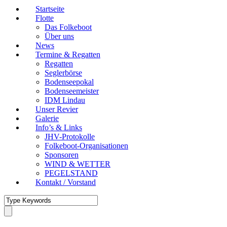
Startseite
Flotte
Das Folkeboot
Über uns
News
Termine & Regatten
Regatten
Seglerbörse
Bodenseepokal
Bodenseemeister
IDM Lindau
Unser Revier
Galerie
Info’s & Links
JHV-Protokolle
Folkeboot-Organisationen
Sponsoren
WIND & WETTER
PEGELSTAND
Kontakt / Vorstand