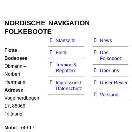
NORDISCHE
NAVIGATION
FOLKEBOOTE
Startseite
News
Flotte
Flotte
Das
Bodensee
Folkeboot
Termine &
Obmann –
Regatten
Über uns
Norbert
Herrmann
Impressum /
Unser Revier
Datenschutz
Adresse
:
Vorstand
Vogelherdbogen
17, 88069
Tettnang
Mobil
:
+49
171