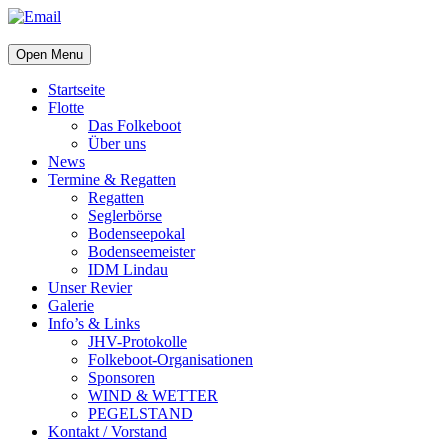
Open Menu
Startseite
Flotte
Das Folkeboot
Über uns
News
Termine & Regatten
Regatten
Seglerbörse
Bodenseepokal
Bodenseemeister
IDM Lindau
Unser Revier
Galerie
Info’s & Links
JHV-Protokolle
Folkeboot-Organisationen
Sponsoren
WIND & WETTER
PEGELSTAND
Kontakt / Vorstand