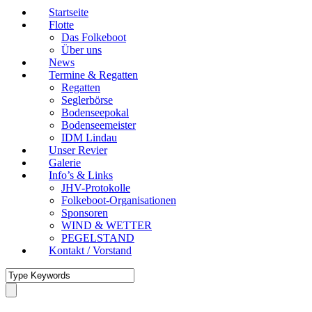
Startseite
Flotte
Das Folkeboot
Über uns
News
Termine & Regatten
Regatten
Seglerbörse
Bodenseepokal
Bodenseemeister
IDM Lindau
Unser Revier
Galerie
Info’s & Links
JHV-Protokolle
Folkeboot-Organisationen
Sponsoren
WIND & WETTER
PEGELSTAND
Kontakt / Vorstand